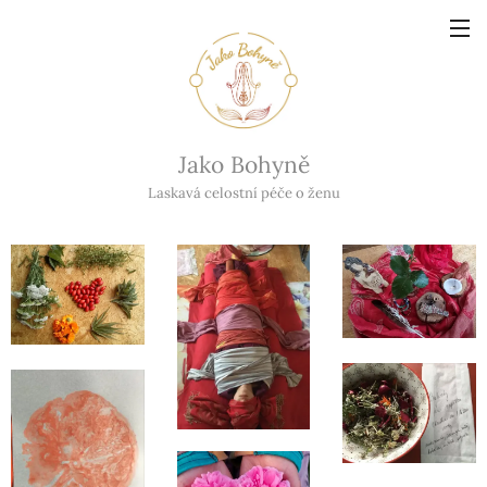
Jako Bohyně
Laskavá celostní péče o ženu