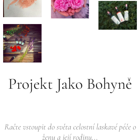
Projekt Jako Bohyně
Račte vstoupit do světa celostní laskavé péče o
ženu a její rodinu...